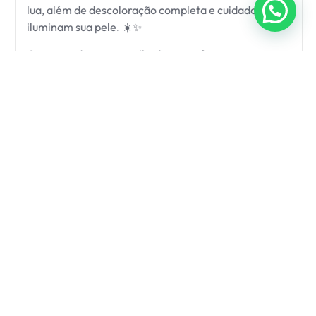
lua, além de descoloração completa e cuidados que
iluminam sua pele. ☀️✨
Com atendimento acolhedor e profissionais
experientes, oferecemos também
cílios construídos
em apenas 30 minutos e
designer de sobrancelhas
com ou sem henna para valorizar seu olhar. 💖
Endereço:
R. Molina Quartin, 67 – Vila Aurora
Agende pelo WhatsApp: (17) 99113-7788 📲
Saiba mais...
Portal
Menu
Social/Contatos