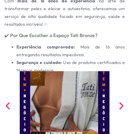
Com
mais de 16 anos de experiência
na arte de
transformar peles e elevar a autoestima, oferecemos um
serviço de alta qualidade focado em segurança, saúde e
resultados incríveis! ✨
✔️ Por Que Escolher o Espaço Tati Bronze?
Experiência comprovada:
Mais de 16 anos
entregando resultados impecáveis.
Segurança e cuidado:
Uso de produtos certificados e
técnicas modernas.
Resultados naturais:
Bronzeado uniforme e
duradouro, sem agredir a pele.
Ambiente acolhedor:
Espaço pensado para o seu
conforto e bem-estar.
🌞 Bronzeamento Artificial Seguro
Utilizamos equipamentos e cosméticos de alta performance,
que garantem não apenas a beleza do bronzeado, mas