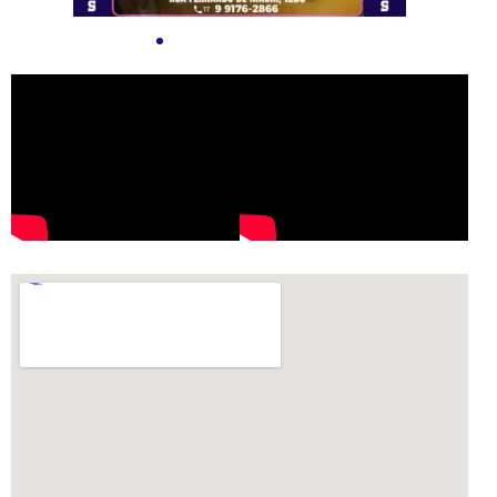
também a preservação da saúde da sua pele. Cada
procedimento é realizado com técnicas especializadas,
ajustadas para seu tipo de pele, respeitando todas as normas
de segurança.
🌟 Mais do que um Bronzeado: Uma Experiência!
Nosso objetivo é proporcionar muito mais do que um
bronzeado impecável. Queremos que cada cliente sinta-se
valorizado(a), confiante e ainda mais bonito(a) após cada
sessão. Seja para uma ocasião especial ou para se sentir bem
todos os dias, conte com a dedicação e experiência do
Espaço Tati Bronze
!
📍 Visite-nos!
Estamos localizados na
R. Valdir Fernando de Marchi, 1250
- Parque Res. J. Macedo, São José do Rio Preto
. Agende
seu horário pelo WhatsApp:
(17) 99176-2866
e venha