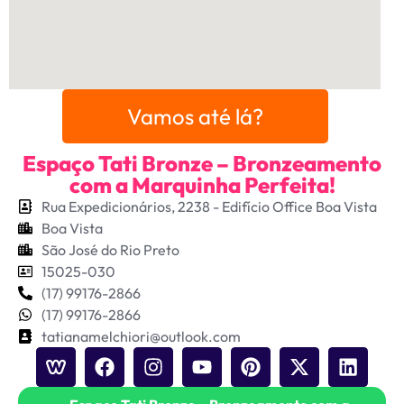
conhecer o poder de um
bronze seguro, bonito e
duradouro
!
Vamos até lá?
Espaço Tati Bronze – Bronzeamento
com a Marquinha Perfeita!
Rua Expedicionários, 2238 - Edifício Office Boa Vista
Boa Vista
São José do Rio Preto
15025-030
(17) 99176-2866
(17) 99176-2866
tatianamelchiori@outlook.com