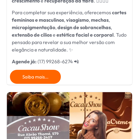
crescimento
e
recuperação da fibra
. 💇‍♀️💆‍♀️
Para completar sua experiência, oferecemos
cortes
femininos e masculinos
,
visagismo
,
mechas
,
micropigmentação
,
design de sobrancelhas
,
extensão de cílios
e
estética facial e corporal
. Tudo
pensado para revelar a sua melhor versão com
elegância e naturalidade. ✨
Agende já:
(17) 99268-6274 📲
Saiba mais...