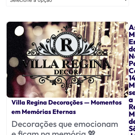
A
M
E
d
N
P
C
1
M
s
a
Villa Regina Decorações — Momentos
R
em Memórias Eternas
M
d
Decorações que emocionam
S
e ficam na memória 💖