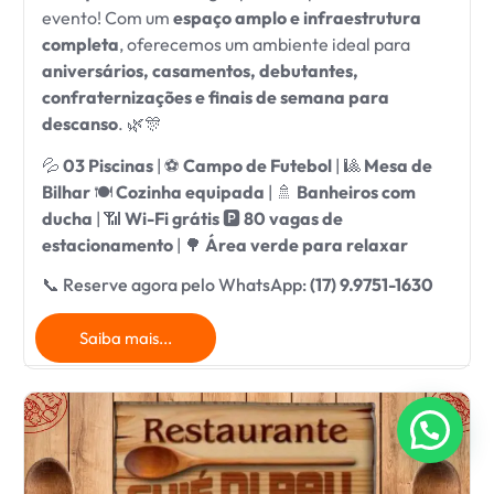
evento! Com um
espaço amplo e infraestrutura
completa
, oferecemos um ambiente ideal para
aniversários, casamentos, debutantes,
confraternizações e finais de semana para
descanso
. 🌿🎊
💦
03 Piscinas
| ⚽
Campo de Futebol
| 🎱
Mesa de
Bilhar
🍽
Cozinha equipada
| 🚿
Banheiros com
ducha
| 📶
Wi-Fi grátis
🅿
80 vagas de
estacionamento
| 🌳
Área verde para relaxar
📞 Reserve agora pelo WhatsApp:
(17) 9.9751-1630
Saiba mais...