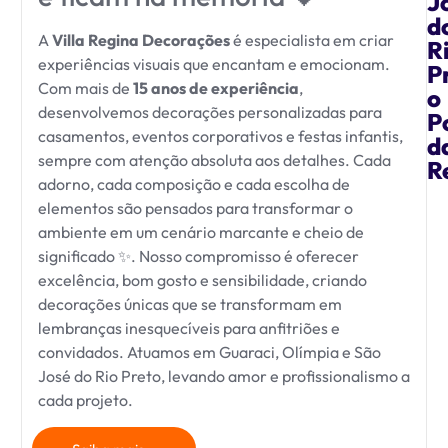
J
d
A
Villa Regina Decorações
é especialista em criar
R
experiências visuais que encantam e emocionam.
P
Com mais de
15 anos de experiência
,
o
desenvolvemos decorações personalizadas para
P
casamentos, eventos corporativos e festas infantis,
d
sempre com atenção absoluta aos detalhes. Cada
R
adorno, cada composição e cada escolha de
elementos são pensados para transformar o
ambiente em um cenário marcante e cheio de
significado ✨. Nosso compromisso é oferecer
excelência, bom gosto e sensibilidade, criando
decorações únicas que se transformam em
lembranças inesquecíveis para anfitriões e
convidados. Atuamos em Guaraci, Olímpia e São
José do Rio Preto, levando amor e profissionalismo a
cada projeto.