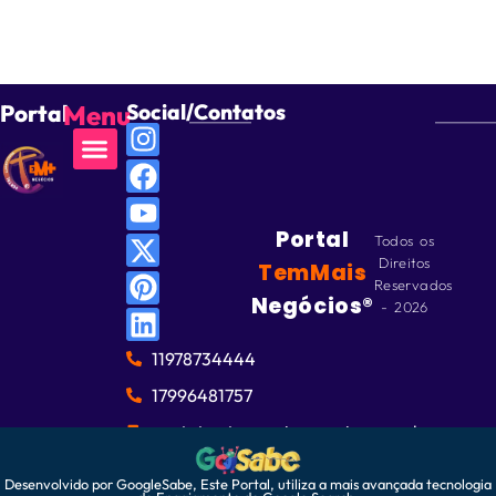
Portal
Menu
Social/Contatos
Portal
Todos os
Direitos
TemMais
Reservados
Negócios®
- 2026
11978734444
17996481757
contato@temmaisnegocios.com.br
Desenvolvido por GoogleSabe, Este Portal, utiliza a mais avançada tecnologia