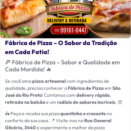
Fábrica de Pizza – O Sabor da Tradição
em Cada Fatia!
🍕 Fábrica de Pizza – Sabor e Qualidade em
Cada Mordida! 🔥
Se você ama
pizza artesanal
com ingredientes de
qualidade, precisa conhecer a
Fábrica de Pizza
em
São
José do Rio Preto
! Contamos com
delivery rápido
,
retirada no balcão
e um
rodízio de sabores incríveis
. 😍
🛵 Peça e receba sua pizza
quentinha e crocante
no
conforto da sua casa. 📍 Visite-nos na
Rua General
Glicério, 3440
e experimente o melhor da pizza