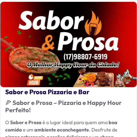
Sabor e Prosa Pizzaria e Bar
🍕
Sabor e Prosa – Pizzaria e Happy Hour
Perfeito!
O
Sabor e Prosa
é o lugar ideal para quem ama
boa
comida
e um
ambiente aconchegante
. Desfrute de
pizzas artesanais
,
porções deliciosas
e um
chopp