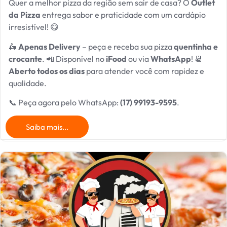
Quer a melhor pizza da região sem sair de casa? O
Outlet
da Pizza
entrega sabor e praticidade com um cardápio
irresistível! 😋
🛵
Apenas Delivery
– peça e receba sua pizza
quentinha e
crocante
. 📲 Disponível no
iFood
ou via
WhatsApp
! 📆
Aberto todos os dias
para atender você com rapidez e
qualidade.
📞 Peça agora pelo WhatsApp:
(17) 99193-9595
.
Saiba mais...