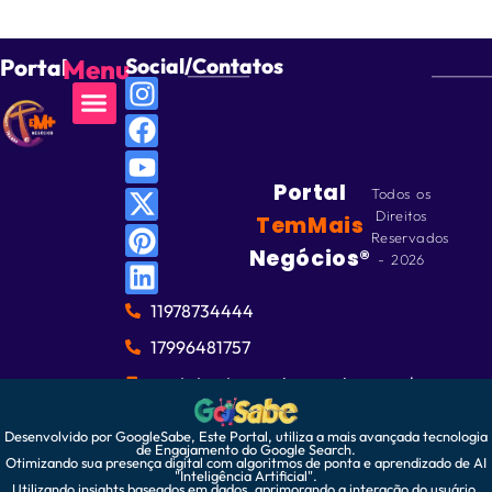
Portal
Menu
Social/Contatos
Portal
Todos os
Direitos
TemMais
Reservados
Negócios®
- 2026
11978734444
17996481757
contato@temmaisnegocios.com.br
Desenvolvido por GoogleSabe, Este Portal, utiliza a mais avançada tecnologia
de Engajamento do Google Search.
Otimizando sua presença digital com algoritmos de ponta e aprendizado de AI
"Inteligência Artificial".
Utilizando insights baseados em dados, aprimorando a interação do usuário.