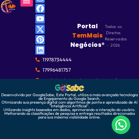
Portal
Todos os
Direitos
TemMais
Reservados
Negócios®
- 2026
11978734444
17996481757
contato@temmaisnegocios.com.br
Desenvolvido por GoogleSabe, Este Portal, utiliza a mais avançada tecnologia
de Engajamento do Google Search.
Otimizando sua presença digital com algoritmos de ponta e aprendizado de AI
"Inteligência Artificial".
Utilizando insights baseados em dados, aprimorando a interação do usuário.
Melhorando as classificações de pesquisa e entrega resultados direcionados
para sua máxima visibilidade online.