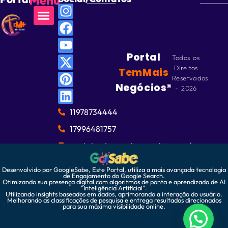
Portal
Todos os
Direitos
TemMais
Reservados
Negócios®
- 2026
11978734444
17996481757
contato@temmaisnegocios.com.br
Desenvolvido por GoogleSabe, Este Portal, utiliza a mais avançada tecnologia
de Engajamento do Google Search.
Otimizando sua presença digital com algoritmos de ponta e aprendizado de AI
"Inteligência Artificial".
Utilizando insights baseados em dados, aprimorando a interação do usuário.
Melhorando as classificações de pesquisa e entrega resultados direcionados
para sua máxima visibilidade online.